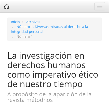
Navegación
Toggl
principal
navig
Contenido
principal
Barra
Inicio
Archivos
lateral
Número 1. Diversas miradas al derecho a la
integridad personal
Número 1
La investigación en
derechos humanos
como imperativo ético
de nuestro tiempo
A propósito de la aparición de la
revista métodhos