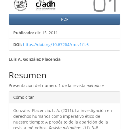
PDF
Publicado:
dic 15, 2011
DOI:
https://doi.org/10.67264/rm.v1i1.6
Contenido
Luis A. González Placencia
principal
Resumen
del
Presentación del número 1 de la revista
métodhos
artículo
Detalles
Cómo citar
del
González Placencia, L. A. (2011). La investigación en
artículo
derechos humanos como imperativo ético de
nuestro tiempo: A propósito de la aparición de la
revista métodhos.
Revista métodhos
,
1
(1), 3–8.