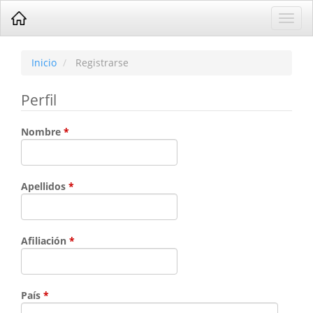
Navegación
Toggl
principal
navig
Contenido
principal
Barra
Inicio
Registrarse
lateral
Perfil
Obligatorio
Nombre
*
Obligatorio
Apellidos
*
Obligatorio
Afiliación
*
Obligatorio
País
*