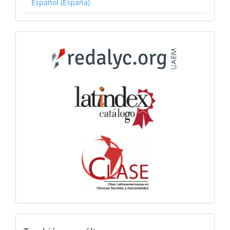
Español (España)
Catálogos
Consultanos