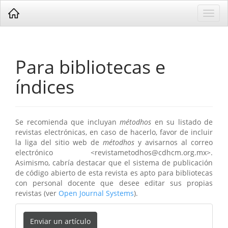
Navegación
Toggl
principal
navig
Contenido
principal
Barra
lateral
Para bibliotecas e
índices
Se recomienda que incluyan
métodhos
en su listado de
revistas electrónicas, en caso de hacerlo, favor de incluir
la liga del sitio web de
métodhos
y avisarnos al correo
electrónico <revistametodhos@cdhcm.org.mx>.
Asimismo, cabría destacar que el sistema de publicación
de código abierto de esta revista es apto para bibliotecas
con personal docente que desee editar sus propias
revistas (ver
Open Journal Systems
).
Enviar
Enviar un artículo