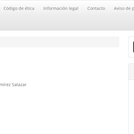
Código de ética
Información legal
Contacto
Aviso de 
E
u
a
amírez Salazar