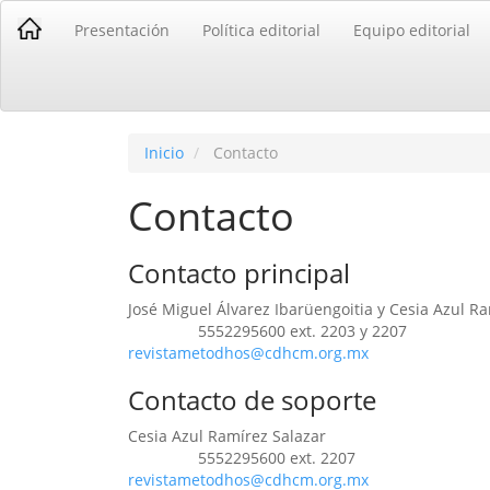
Navegación
Presentación
Política editorial
Equipo editorial
principal
Contenido
principal
Barra
lateral
Inicio
Contacto
Contacto
Contacto principal
José Miguel Álvarez Ibarüengoitia y Cesia Azul R
5552295600 ext. 2203 y 2207
Teléfono
revistametodhos@cdhcm.org.mx
Contacto de soporte
Cesia Azul Ramírez Salazar
5552295600 ext. 2207
Teléfono
revistametodhos@cdhcm.org.mx