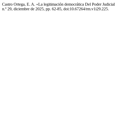
Castro Ortega, E. A. «La legitimación democrática Del Poder Judici
n.º 29, diciembre de 2025, pp. 62-85, doi:10.67264/rm.v1i29.225.