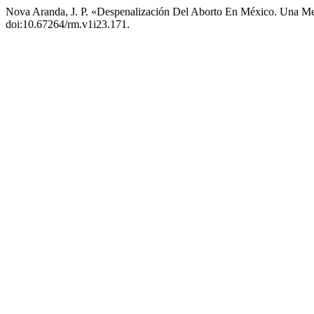
Nova Aranda, J. P. «Despenalización Del Aborto En México. Una Med
doi:10.67264/rm.v1i23.171.