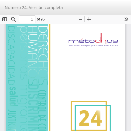
Volver
De
De
Número 24. Versión completa
a
PD
los
detalles
del
artículo