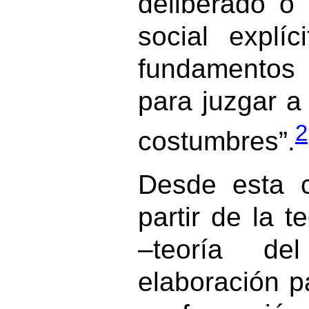
deliberado o
social explí
fundamentos
para juzgar a 
2
costumbres”.
Desde esta c
partir de la t
–teoría de
elaboración p