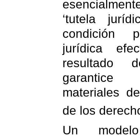
esencialmen
‘tutela juríd
condición 
jurídica ef
resultado d
garantice
materiales del
de los derech
Un model