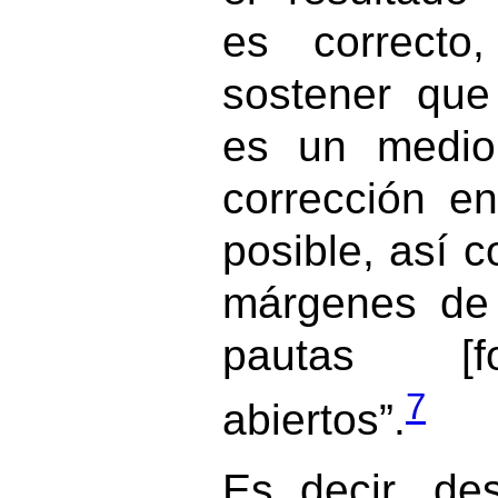
es correcto
sostener que
es un medio
corrección e
posible, así c
márgenes de
pautas [f
7
abiertos”.
Es decir, de