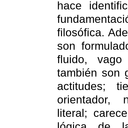
hace identif
fundament
filosófica. Ad
son formulad
fluido, vago
también son g
actitudes; t
orientador,
literal; carec
lógica de l