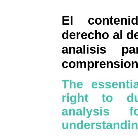
El conteni
derecho al d
analisis p
comprensio
The essenti
right to d
analysis f
understandi