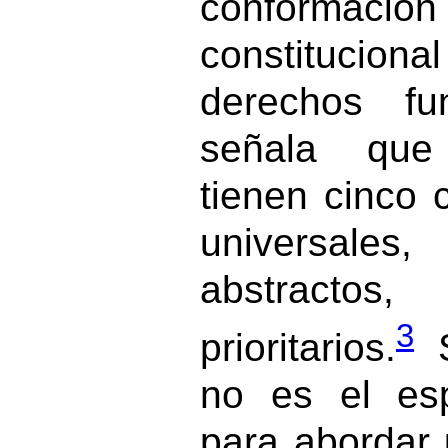
conformac
constitucional
derechos fu
señala que
tienen cinco c
universales
abstract
3
prioritarios.
S
no es el es
para abordar 