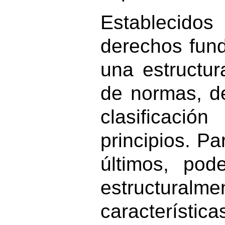
Establecidos
derechos fun
una estructura
de normas, d
clasificac
principios. Pa
últimos, po
estructur
característic