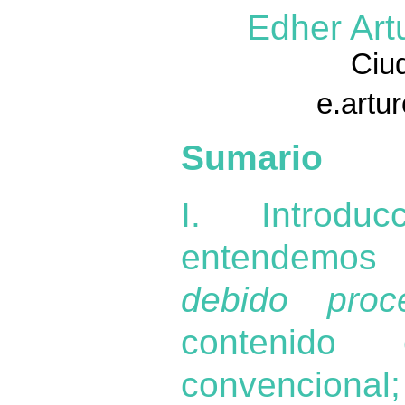
Edher Art
Ciu
e.artu
Sumario
I. Introdu
entendemo
debido proc
contenido c
convenciona