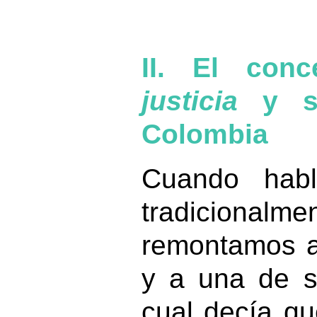
II. El conc
justicia
y su
Colombia
Cuando ha
tradicio
remontamos a
y a una de 
cual decía qu