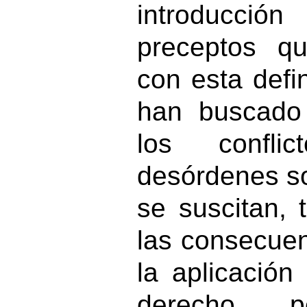
introducció
preceptos q
con esta defin
han buscado
los confli
desórdenes so
se suscitan, 
las consecue
la aplicació
derecho pe